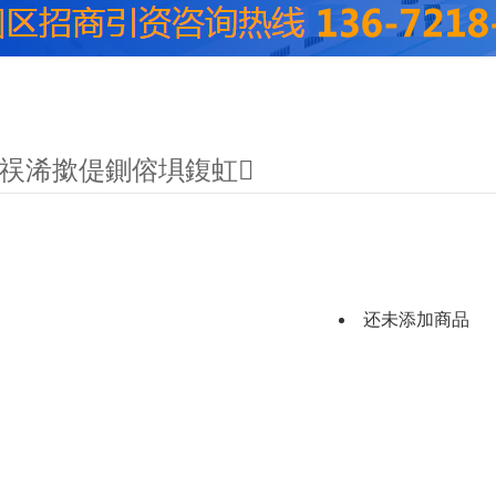
祦浠撳偍鍘傛埧鍑虹
还未添加商品