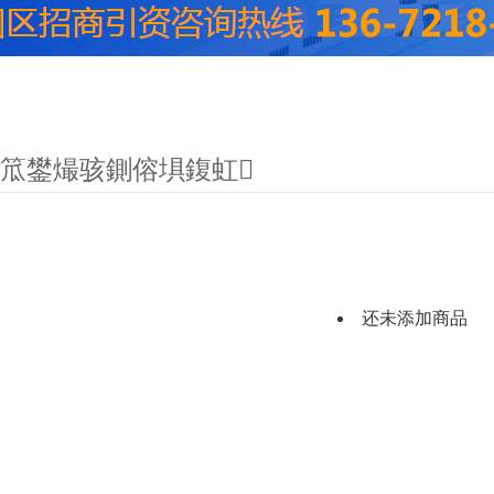
笟鐢熶骇鍘傛埧鍑虹
还未添加商品